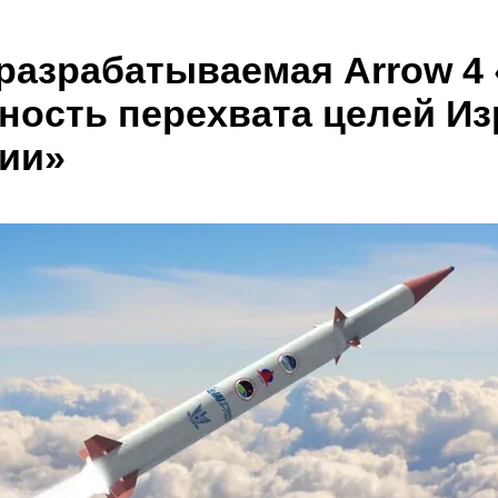
: разрабатываемая Arrow 4
ость перехвата целей Из
гии»