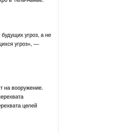
xpo в Тель-Авиве.
будущих угроз, а не
щихся угроз», —
ит на вооружение.
перехвата
ерехвата целей